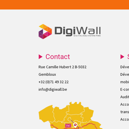
Contact
Rue Camille Hubert 2 B-5032
Déve
Gembloux
Déve
+32 (0)71 49 32 22
mobi
info@digiwall.be
E-co
Audi
Acco
tran
Acco