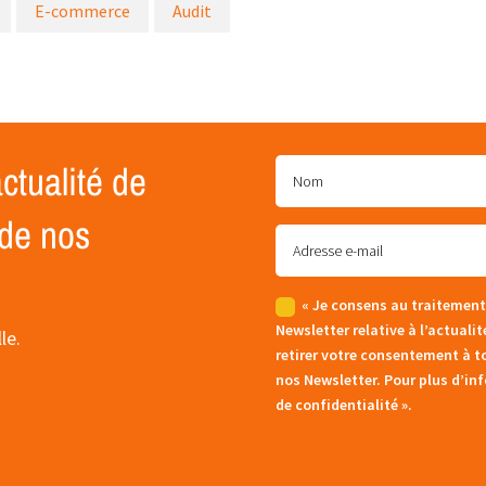
E-commerce
Audit
ctualité de
 de nos
« Je consens au traitement
Newsletter relative à l’actuali
le.
retirer votre consentement à t
nos Newsletter. Pour plus d’in
de confidentialité ».